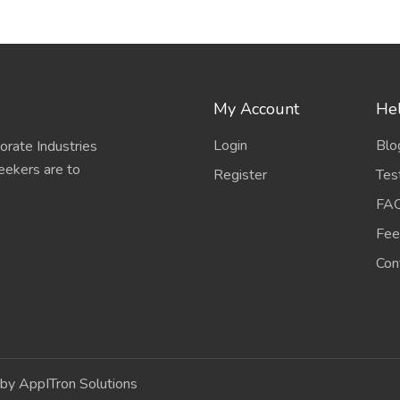
My Account
Hel
Login
Blo
porate Industries
eekers are to
Register
Tes
FA
Fee
Con
by AppITron Solutions