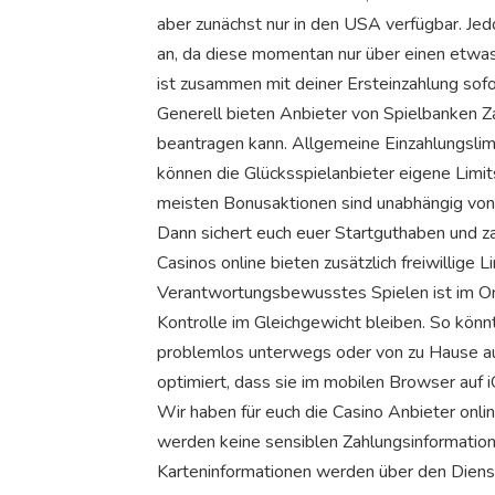
aber zunächst nur in den USA verfügbar. Je
an, da diese momentan nur über einen etwa
ist zusammen mit deiner Ersteinzahlung sofo
Generell bieten Anbieter von Spielbanken Z
beantragen kann. Allgemeine Einzahlungslimi
können die Glücksspielanbieter eigene Limits
meisten Bonusaktionen sind unabhängig von
Dann sichert euch euer Startguthaben und z
Casinos online bieten zusätzlich freiwillige L
Verantwortungsbewusstes Spielen ist im On
Kontrolle im Gleichgewicht bleiben. So könn
problemlos unterwegs oder von zu Hause au
optimiert, dass sie im mobilen Browser auf i
Wir haben für euch die Casino Anbieter onli
werden keine sensiblen Zahlungsinformation
Karteninformationen werden über den Dienst