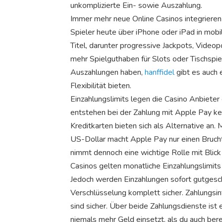
unkomplizierte Ein- sowie Auszahlung.
Immer mehr neue Online Casinos integrieren
Spieler heute über iPhone oder iPad in mobi
Titel, darunter progressive Jackpots, Videopo
mehr Spielguthaben für Slots oder Tischspie
Auszahlungen haben,
hanffidel
gibt es auch 
Flexibilität bieten.
Einzahlungslimits legen die Casino Anbieter 
entstehen bei der Zahlung mit Apple Pay ke
Kreditkarten bieten sich als Alternative an
US-Dollar macht Apple Pay nur einen Bruch
nimmt dennoch eine wichtige Rolle mit Blick 
Casinos gelten monatliche Einzahlungslimits
Jedoch werden Einzahlungen sofort gutgesch
Verschlüsselung komplett sicher. Zahlungsi
sind sicher. Über beide Zahlungsdienste ist 
niemals mehr Geld einsetzt, als du auch ber