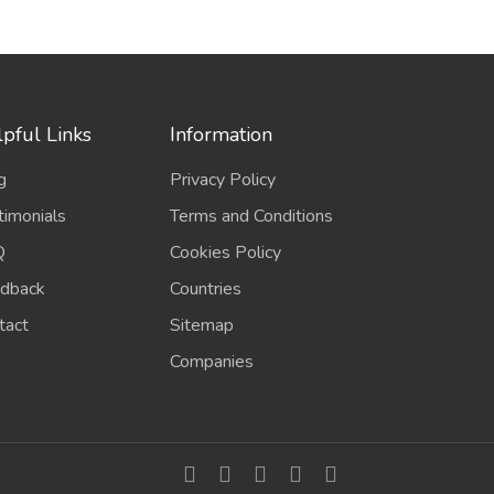
pful Links
Information
g
Privacy Policy
timonials
Terms and Conditions
Q
Cookies Policy
dback
Countries
tact
Sitemap
Companies