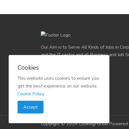
Our Aim is to Serve All Kinds of Jobs in Cor
and the IT sector and all Business and Job S
easily find their deserve Platform.
Cookies
This website uses cookies to ensure you
get the best experience on our website.
Cookie Policy
Accept
Copyright © 2024 LookingForJob Powered 