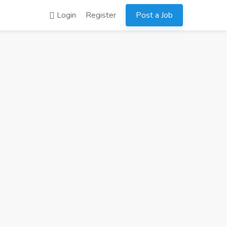
Login
Register
Post a Job