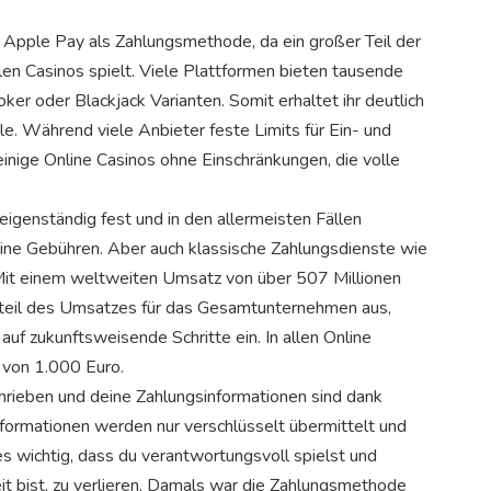
 Apple Pay als Zahlungsmethode, da ein großer Teil der
len Casinos spielt. Viele Plattformen bieten tausende
ker oder Blackjack Varianten. Somit erhaltet ihr deutlich
le. Während viele Anbieter feste Limits für Ein- und
einige Online Casinos ohne Einschränkungen, die volle
eigenständig fest und in den allermeisten Fällen
ine Gebühren. Aber auch klassische Zahlungsdienste wie
. Mit einem weltweiten Umsatz von über 507 Millionen
teil des Umsatzes für das Gesamtunternehmen aus,
auf zukunftsweisende Schritte ein. In allen Online
 von 1.000 Euro.
rieben und deine Zahlungsinformationen sind dank
nformationen werden nur verschlüsselt übermittelt und
es wichtig, dass du verantwortungsvoll spielst und
eit bist, zu verlieren. Damals war die Zahlungsmethode