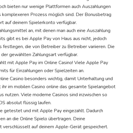
doch bieten nur wenige Plattformen auch Auszahlungen
s komplexeren Prozess möglich sind. Der Bonusbetrag
rt auf deinem Spielerkonto verfügbar.
ahlungsmittel an, mit denen man auch eine Auszahlung
ts gibt es bei Apple Pay von Haus aus nicht, jedoch
 festlegen, die von Betreiber zu Betreiber variieren. Die
 der gewählten Zahlungsart verfügbar.
ahlt mit Apple Pay im Online Casino! Viele Apple Pay
imits für Einzahlungen oder Spielzeiten an.
line Casino besonders wichtig, damit Unterhaltung und
t ihr im mobilen Casino online das gesamte Spielangebot
s nutzen. Viele moderne Casinos sind inzwischen so
OS absolut flüssig laufen.
ne getestet und mit Apple Pay eingezahlt. Dadurch
en an die Online Spielo übertragen. Deine
 verschlüsselt auf deinem Apple-Gerät gespeichert.