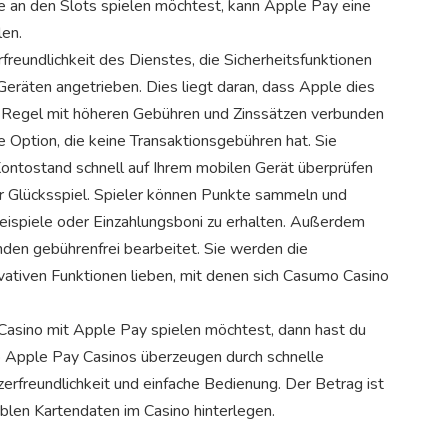
ne an den Slots spielen möchtest, kann Apple Pay eine
en.
eundlichkeit des Dienstes, die Sicherheitsfunktionen
Geräten angetrieben. Dies liegt daran, dass Apple dies
er Regel mit höheren Gebühren und Zinssätzen verbunden
he Option, die keine Transaktionsgebühren hat. Sie
Kontostand schnell auf Ihrem mobilen Gerät überprüfen
hr Glücksspiel. Spieler können Punkte sammeln und
reispiele oder Einzahlungsboni zu erhalten. Außerdem
den gebührenfrei bearbeitet. Sie werden die
vativen Funktionen lieben, mit denen sich Casumo Casino
 Casino mit Apple Pay spielen möchtest, dann hast du
p Apple Pay Casinos überzeugen durch schnelle
zerfreundlichkeit und einfache Bedienung. Der Betrag ist
blen Kartendaten im Casino hinterlegen.