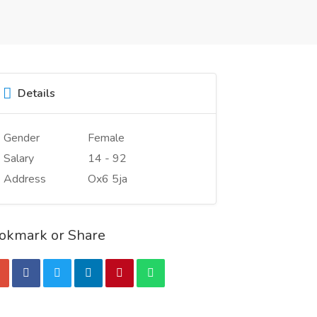
Details
Gender
Female
Salary
14 - 92
Address
Ox6 5ja
okmark or Share