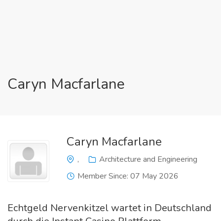
Caryn Macfarlane
Caryn Macfarlane
,
Architecture and Engineering
Member Since: 07 May 2026
Echtgeld Nervenkitzel wartet in Deutschland