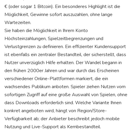
€ (oder sogar 1 Bitcoin). Ein besonderes Highlight ist die
Möglichkeit, Gewinne sofort auszuzahlen, ohne lange
Wartezeiten.
Sie haben die Möglichkeit in Ihrem Konto
Höchsteinzahlungen, Spielzeitbegrenzungen und
Verlustgrenzen zu definieren. Ein effizienter Kundensupport
ist ebenfalls ein zentraler Bestandteil, der sicherstellt, dass
Nutzer unverzüglich Hilfe erhalten. Der Wandel begann in
den frühen 2000er Jahren und war durch das Erscheinen
verschiedener Online-Plattformen markiert, die ein
wachsendes Publikum anboten. Spieler ziehen Nutzen vom
sofortigen Zugriff auf eine große Auswahl von Spielen, ohne
dass Downloads erforderlich sind. Welche Variante Ihnen
konkret angeboten wird, hängt von Region/Store-
Verfügbarkeit ab; der Anbieter beschreibt jedoch mobile
Nutzung und Live-Support als Kernbestandteil.