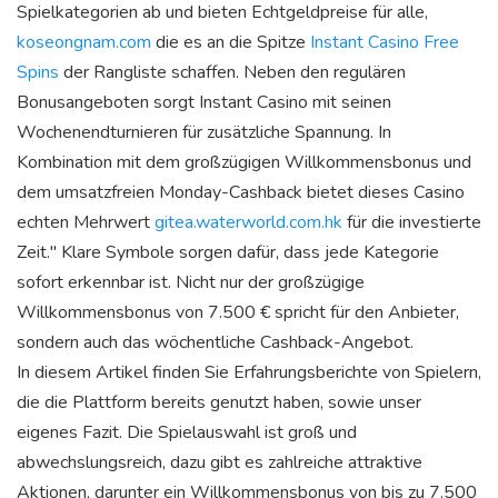
Spielkategorien ab und bieten Echtgeldpreise für alle,
koseongnam.com
die es an die Spitze
Instant Casino Free
Spins
der Rangliste schaffen. Neben den regulären
Bonusangeboten sorgt Instant Casino mit seinen
Wochenendturnieren für zusätzliche Spannung. In
Kombination mit dem großzügigen Willkommensbonus und
dem umsatzfreien Monday-Cashback bietet dieses Casino
echten Mehrwert
gitea.waterworld.com.hk
für die investierte
Zeit." Klare Symbole sorgen dafür, dass jede Kategorie
sofort erkennbar ist. Nicht nur der großzügige
Willkommensbonus von 7.500 € spricht für den Anbieter,
sondern auch das wöchentliche Cashback-Angebot.
In diesem Artikel finden Sie Erfahrungsberichte von Spielern,
die die Plattform bereits genutzt haben, sowie unser
eigenes Fazit. Die Spielauswahl ist groß und
abwechslungsreich, dazu gibt es zahlreiche attraktive
Aktionen, darunter ein Willkommensbonus von bis zu 7.500