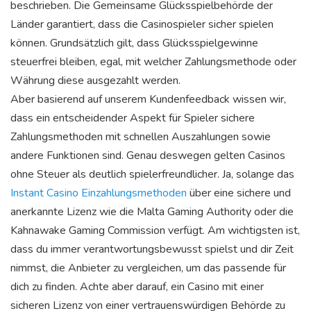
beschrieben. Die Gemeinsame Glücksspielbehörde der
Länder garantiert, dass die Casinospieler sicher spielen
können. Grundsätzlich gilt, dass Glücksspielgewinne
steuerfrei bleiben, egal, mit welcher Zahlungsmethode oder
Währung diese ausgezahlt werden.
Aber basierend auf unserem Kundenfeedback wissen wir,
dass ein entscheidender Aspekt für Spieler sichere
Zahlungsmethoden mit schnellen Auszahlungen sowie
andere Funktionen sind. Genau deswegen gelten Casinos
ohne Steuer als deutlich spielerfreundlicher. Ja, solange das
Instant Casino Einzahlungsmethoden
über eine sichere und
anerkannte Lizenz wie die Malta Gaming Authority oder die
Kahnawake Gaming Commission verfügt. Am wichtigsten ist,
dass du immer verantwortungsbewusst spielst und dir Zeit
nimmst, die Anbieter zu vergleichen, um das passende für
dich zu finden. Achte aber darauf, ein Casino mit einer
sicheren Lizenz von einer vertrauenswürdigen Behörde zu