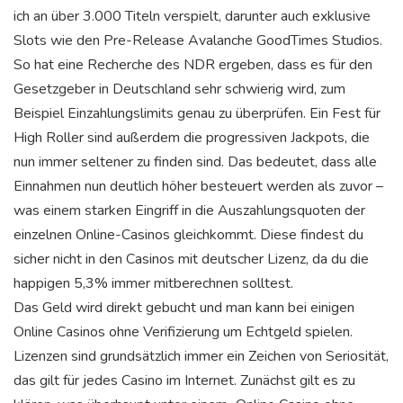
ich an über 3.000 Titeln verspielt, darunter auch exklusive
Slots wie den Pre-Release Avalanche GoodTimes Studios.
So hat eine Recherche des NDR ergeben, dass es für den
Gesetzgeber in Deutschland sehr schwierig wird, zum
Beispiel Einzahlungslimits genau zu überprüfen. Ein Fest für
High Roller sind außerdem die progressiven Jackpots, die
nun immer seltener zu finden sind. Das bedeutet, dass alle
Einnahmen nun deutlich höher besteuert werden als zuvor –
was einem starken Eingriff in die Auszahlungsquoten der
einzelnen Online-Casinos gleichkommt. Diese findest du
sicher nicht in den Casinos mit deutscher Lizenz, da du die
happigen 5,3% immer mitberechnen solltest.
Das Geld wird direkt gebucht und man kann bei einigen
Online Casinos ohne Verifizierung um Echtgeld spielen.
Lizenzen sind grundsätzlich immer ein Zeichen von Seriosität,
das gilt für jedes Casino im Internet. Zunächst gilt es zu