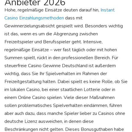
Anbieter 2026
Hohe, regelmäßige Einsätze deuten darauf hin,
Instant
Casino Einzahlungsmethoden
dass mit
Gewinnerzielungsabsicht gespielt wird. Besonders wichtig
ist das, wenn es um die Abgrenzung zwischen
Freizeitspieler und Berufsspieler geht. Intensive,
regelmäßige Einsätze – wer fast täglich oder mit hohen
Summen spielt, rückt in den professionellen Bereich. Für
steuerfreie Casino Gewinne Deutschland ist außerdem
wichtig, dass Sie Ihr Spielverhalten im Rahmen der
Freizeitgestaltung halten. Dabei spielt es keine Rolle, ob Sie
im lokalen Casino, bei einer staatlichen Lotterie oder in
einem Online Casino spielen. Viele dieser Maßnahmen
sollen problematisches Spielverhalten eindämmen, führen
aber auch dazu, dass manche Spieler lieber zu Casinos ohne
deutsche Lizenz ausweichen, in denen diese
Beschränkungen nicht gelten. Dieses Bonusguthaben habe