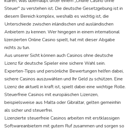
klären, was überhaupt unter einem „Online Casino ohne
Steuer" zu verstehen ist. Die deutsche Gesetzgebung ist in
diesem Bereich komplex, weshalb es wichtig ist, die
Unterschiede zwischen inländischen und ausländischen
Anbietern zu kennen. Wer hingegen in einem international
lizenzierten Online Casino spielt, hat mit dieser Abgabe
nichts zu tun.
Aus unserer Sicht können auch Casinos ohne deutsche
Lizenz für deutsche Spieler eine sichere Wahl sein.
Experten-Tipps und persönliche Bewertungen helfen dabei,
sichere Casinos auszuwählen und Ihr Geld zu schützen. Eine
Lizenz die aktuell in kraft ist, spielt dabei eine wichtige Rolle.
Steuerfreie Casinos mit europäischen Lizenzen,
beispielsweise aus Malta oder Gibraltar, gelten gemeinhin
als sicher und steuerfrei.
Lizenzierte steuerfreie Casinos arbeiten mit erstklassigen
Softwareanbietern mit gutem Ruf zusammen und sorgen so