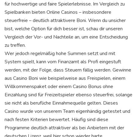
für hochwertige und faire Spielerlebnisse. Im Vergleich zu
Spielbanken bieten Online Casinos – insbesondere
steuerfreie – deutlich attraktivere Boni. Wenn du unsicher
bist, welche Option für dich besser ist, schau dir unseren
Vergleich der Vor- und Nachteile an, um eine Entscheidung
zu treffen.
Wer jedoch regelmäßig hohe Summen setzt und mit
System spielt, kann vom Finanzamt als Profi eingestuft
werden, mit der Folge, dass Steuern fällig werden. Gewinne
aus Casino Boni wie beispielweise aus Freispielen, einem
Willkommenspaket oder einem Casino Bonus ohne
Einzahlung sind für Freizeitspieler ebenso steuerfrei, solange
sie nicht als berufliche Einnahmequelle gelten. Dieses
Casino wurde von unserem Team eigenhändig getestet und
nach festen Kriterien bewertet. Häufig sind diese
Programme deutlich attraktiver als bei Anbietern mit der
deutschen Lizenz, weil hier schon wieder harte