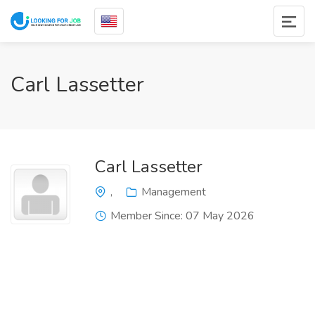
Carl Lassetter
Carl Lassetter
,
Management
Member Since: 07 May 2026